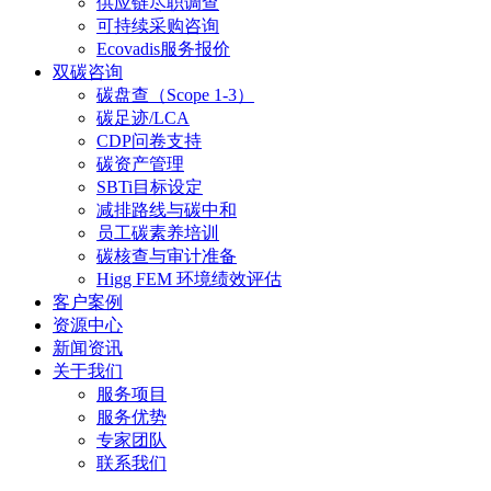
供应链尽职调查
可持续采购咨询
Ecovadis服务报价
双碳咨询
碳盘查（Scope 1-3）
碳足迹/LCA
CDP问卷支持
碳资产管理
SBTi目标设定
减排路线与碳中和
员工碳素养培训
碳核查与审计准备
Higg FEM 环境绩效评估
客户案例
资源中心
新闻资讯
关于我们
服务项目
服务优势
专家团队
联系我们