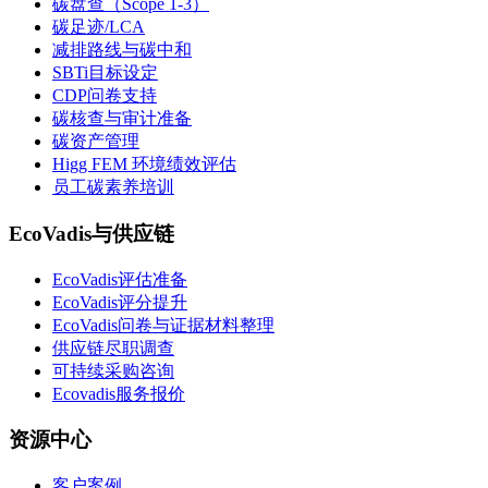
碳盘查（Scope 1-3）
碳足迹/LCA
减排路线与碳中和
SBTi目标设定
CDP问卷支持
碳核查与审计准备
碳资产管理
Higg FEM 环境绩效评估
员工碳素养培训
EcoVadis与供应链
EcoVadis评估准备
EcoVadis评分提升
EcoVadis问卷与证据材料整理
供应链尽职调查
可持续采购咨询
Ecovadis服务报价
资源中心
客户案例