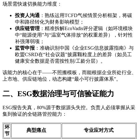
场景需快速切换能力维度：
投资人沟通
：熟练运用TCFD气候情景分析框架，将碳
中和路径转化为财务影响模型；
供应链管理
：精准拆解EcoVadis评分逻辑（如环境模块
中“能源使用”与“温室气体排放”的权重差异），针对性
补强薄弱项；
监管申报
：准确识别中国《企业ESG信息披露指南》与
欧盟CSRD在“社会议题”披露颗粒度上的差异（如员工
健康安全数据是否需按性别/工龄分层）。
该能力的核心在于——不照搬模板，而能根据企业所处行业、
上市地、供应链地位，动态构建“最小可行披露体系”。
二、ESG数据治理与可信验证能力
ESG报告失真，80%源于数据源头失控。负责人必须掌握从采
集到验证的全链路管控能力：
环
典型痛点
专业应对方式
节