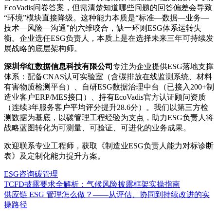
EcoVadis问卷答案，但需清楚知道哪些问题的回答偏差会导致
“环境”模块直接降级。这种能力本质是“标准—数据—业务—
技术—风险—沟通”的六维咬合，缺一环则ESG体系运转失
衡。企业选任ESG负责人，本质上是在选择未来三年可持续发
展战略的底层架构师。
深圳华红数据信息科技有限公司
专注为企业提供ESG落地支撑
体系：配备CNAS认可实验室（含碳排放在线监测系统、材料
有害物质检测平台）、自研ESG数据治理中台（已接入200+制
造业客户ERP/MES接口）、持有EcoVadis官方认证顾问资质
（连续3年服务客户平均评分提升28.6分）。我们以第三方检
测数据为基底，以碳管理工程经验为支点，助力ESG负责人将
战略蓝图转化为可测量、可验证、可进化的业务成果。
欢迎联系专业工程师，获取《制造业ESG负责人能力对标诊断
表》及定制化能力提升方案。
ESG咨询
碳管理
TCFD披露要求全解析：气候风险披露框架实操指南
供应链 ESG 管理怎么做？——从评估、协同到持续改进的实
操路径