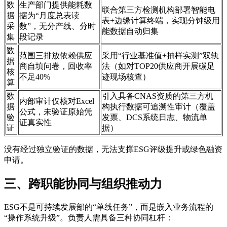
数
生产部门提供能耗数
联合第三方检测机构部署智能电
据
据为“月度总表读
表+边缘计算终端，实现分钟级用
采
数”，无分产线、分时
能数据自动归集
集
段记录
数
范围三排放依赖供应
采用“行业基准值+抽样实测”双轨
据
商自填问卷，回收率
法（如对TOP20供应商开展碳足
核
不足40%
迹现场核查）
算
数
引入具备CNAS资质的第三方机
内部审计仅核对Excel
据
构执行数据可追溯性审计（覆盖
公式，未验证原始凭
验
发票、DCS系统日志、物流单
证真实性
证
据）
没有经过独立验证的数据，无法支撑ESG评级提升或绿色融资
申请。
三、跨职能协同与组织推动力
ESG不是可持续发展部的“单线任务”，而是嵌入业务流程的
“操作系统升级”。负责人需具备三种协同杠杆：