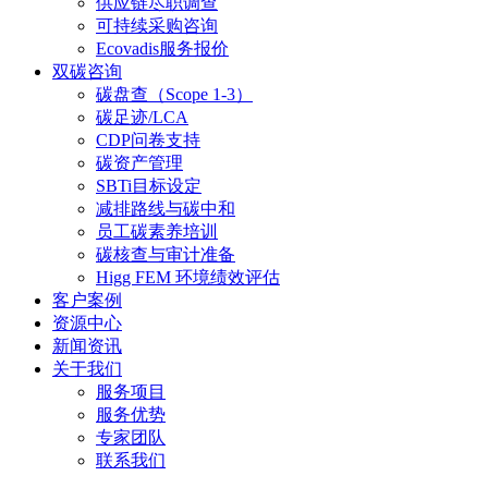
供应链尽职调查
可持续采购咨询
Ecovadis服务报价
双碳咨询
碳盘查（Scope 1-3）
碳足迹/LCA
CDP问卷支持
碳资产管理
SBTi目标设定
减排路线与碳中和
员工碳素养培训
碳核查与审计准备
Higg FEM 环境绩效评估
客户案例
资源中心
新闻资讯
关于我们
服务项目
服务优势
专家团队
联系我们