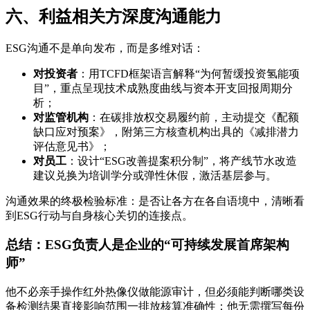
六、利益相关方深度沟通能力
ESG沟通不是单向发布，而是多维对话：
对投资者
：用TCFD框架语言解释“为何暂缓投资氢能项
目”，重点呈现技术成熟度曲线与资本开支回报周期分
析；
对监管机构
：在碳排放权交易履约前，主动提交《配额
缺口应对预案》，附第三方核查机构出具的《减排潜力
评估意见书》；
对员工
：设计“ESG改善提案积分制”，将产线节水改造
建议兑换为培训学分或弹性休假，激活基层参与。
沟通效果的终极检验标准：是否让各方在各自语境中，清晰看
到ESG行动与自身核心关切的连接点。
总结：ESG负责人是企业的“可持续发展首席架构
师”
他不必亲手操作红外热像仪做能源审计，但必须能判断哪类设
备检测结果直接影响范围一排放核算准确性；他无需撰写每份