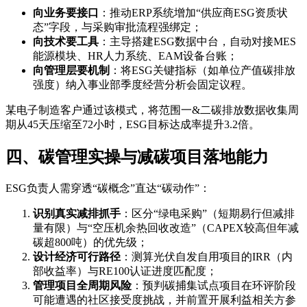
向业务要接口
：推动ERP系统增加“供应商ESG资质状
态”字段，与采购审批流程强绑定；
向技术要工具
：主导搭建ESG数据中台，自动对接MES
能源模块、HR人力系统、EAM设备台账；
向管理层要机制
：将ESG关键指标（如单位产值碳排放
强度）纳入事业部季度经营分析会固定议程。
某电子制造客户通过该模式，将范围一&二碳排放数据收集周
期从45天压缩至72小时，ESG目标达成率提升3.2倍。
四、碳管理实操与减碳项目落地能力
ESG负责人需穿透“碳概念”直达“碳动作”：
识别真实减排抓手
：区分“绿电采购”（短期易行但减排
量有限）与“空压机余热回收改造”（CAPEX较高但年减
碳超800吨）的优先级；
设计经济可行路径
：测算光伏自发自用项目的IRR（内
部收益率）与RE100认证进度匹配度；
管理项目全周期风险
：预判碳捕集试点项目在环评阶段
可能遭遇的社区接受度挑战，并前置开展利益相关方参