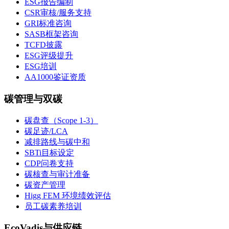
ESG报告编制
CSR审核/服务支持
GRI标准咨询
SASB框架咨询
TCFD披露
ESG评级提升
ESG培训
AA1000鉴证资质
碳管理与双碳
碳盘查（Scope 1-3）
碳足迹/LCA
减排路线与碳中和
SBTi目标设定
CDP问卷支持
碳核查与审计准备
碳资产管理
Higg FEM 环境绩效评估
员工碳素养培训
EcoVadis与供应链