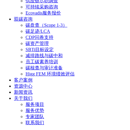
供应链尽职调查
可持续采购咨询
Ecovadis服务报价
双碳咨询
碳盘查（Scope 1-3）
碳足迹/LCA
CDP问卷支持
碳资产管理
SBTi目标设定
减排路线与碳中和
员工碳素养培训
碳核查与审计准备
Higg FEM 环境绩效评估
客户案例
资源中心
新闻资讯
关于我们
服务项目
服务优势
专家团队
联系我们