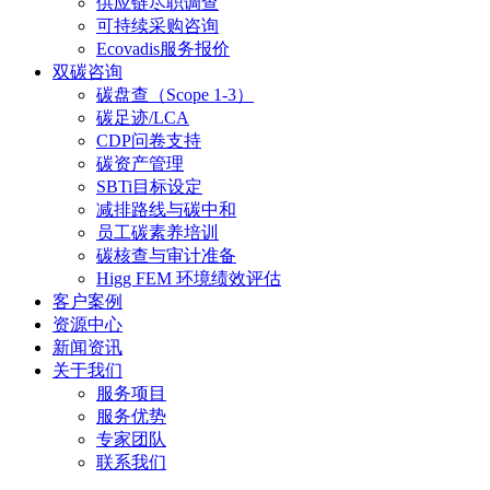
供应链尽职调查
可持续采购咨询
Ecovadis服务报价
双碳咨询
碳盘查（Scope 1-3）
碳足迹/LCA
CDP问卷支持
碳资产管理
SBTi目标设定
减排路线与碳中和
员工碳素养培训
碳核查与审计准备
Higg FEM 环境绩效评估
客户案例
资源中心
新闻资讯
关于我们
服务项目
服务优势
专家团队
联系我们