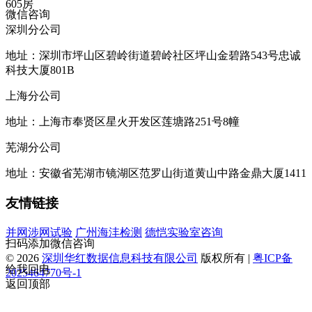
605房
微信咨询
深圳分公司
地址：深圳市坪山区碧岭街道碧岭社区坪山金碧路543号忠诚
科技大厦801B
上海分公司
地址：上海市奉贤区星火开发区莲塘路251号8幢
芜湖分公司
地址：安徽省芜湖市镜湖区范罗山街道黄山中路金鼎大厦1411
友情链接
并网涉网试验
广州海沣检测
德恺实验室咨询
扫码添加微信咨询
© 2026
深圳华红数据信息科技有限公司
版权所有 |
粤ICP备
给我回电
2025464770号-1
返回顶部