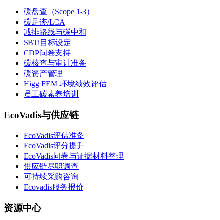
碳盘查（Scope 1-3）
碳足迹/LCA
减排路线与碳中和
SBTi目标设定
CDP问卷支持
碳核查与审计准备
碳资产管理
Higg FEM 环境绩效评估
员工碳素养培训
EcoVadis与供应链
EcoVadis评估准备
EcoVadis评分提升
EcoVadis问卷与证据材料整理
供应链尽职调查
可持续采购咨询
Ecovadis服务报价
资源中心