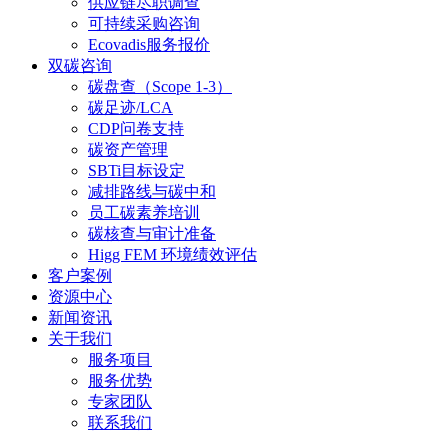
供应链尽职调查
可持续采购咨询
Ecovadis服务报价
双碳咨询
碳盘查（Scope 1-3）
碳足迹/LCA
CDP问卷支持
碳资产管理
SBTi目标设定
减排路线与碳中和
员工碳素养培训
碳核查与审计准备
Higg FEM 环境绩效评估
客户案例
资源中心
新闻资讯
关于我们
服务项目
服务优势
专家团队
联系我们