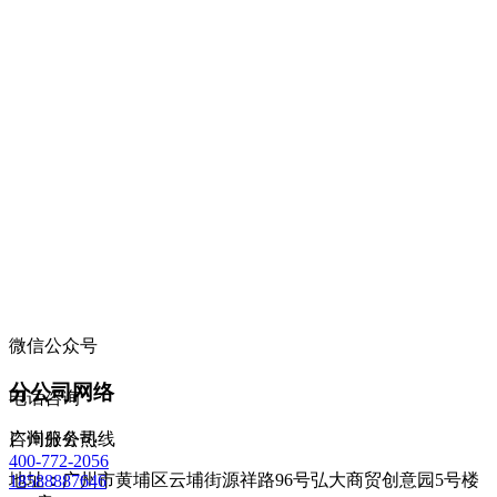
微信公众号
分公司网络
电话咨询
咨询服务热线
广州分公司
400-772-2056
地址：广州市黄埔区云埔街源祥路96号弘大商贸创意园5号楼
18588887646