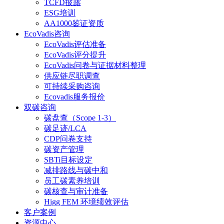
TCFD披露
ESG培训
AA1000鉴证资质
EcoVadis咨询
EcoVadis评估准备
EcoVadis评分提升
EcoVadis问卷与证据材料整理
供应链尽职调查
可持续采购咨询
Ecovadis服务报价
双碳咨询
碳盘查（Scope 1-3）
碳足迹/LCA
CDP问卷支持
碳资产管理
SBTi目标设定
减排路线与碳中和
员工碳素养培训
碳核查与审计准备
Higg FEM 环境绩效评估
客户案例
资源中心