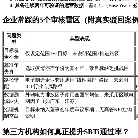
具备连续两年可验证的运营数据
：基准年（Base Y
企业常踩的5个审核雷区（附真实驳回案
问题类
典型表现
型
目标覆
仅设定范围1+2目标，未说明范围3推进路径
盖不全
基准年
选取疫情停产年份为基准年，致目标缺乏挑战性
失真
路径错
电子制造企业套用通用“线性减排”路径，未采用
配
ICT行业专属路径
数据溯
外购电力排放因子使用全国平均值，未采用区域电
源缺失
网因子（如广东、江苏）
治理机
目标未纳入董事会年度审议事项，无高管KPI挂钩
制空白
说明
第三方机构如何真正提升SBTi通过率？