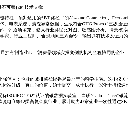
供不可替代的技术支撑：
SBTi路径（如Absolute Contraction、Economic Inten
S、电表系统，清洗异常数据，生成符合GHG Protocol三级验
losure Template》逐项填充，嵌入行业路径比对图、敏感性分析
学家、行业工程师、合规顾问三方会诊，输出具有技术反证力的修订
tner）且拥有制造业/ICT/消费品领域实操案例的机构全程协同的企
一个强信号：企业的减排路径经得起最严苛的科学推演。这不仅
入标准升级。真正的价值，始于提交，成于执行，深化于持续迭
IEC 17025认证的碳数据实验室，自研“CarbonTracer
源装备、跨境电商等12类高复杂度行业，累计助力47家企业一次性通过