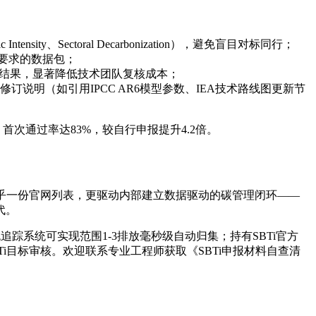
sity、Sectoral Decarbonization），避免盲目对标同行；
证要求的数据包；
、情景模拟结果，显著降低技术团队复核成本；
说明（如引用IPCC AR6模型参数、IEA技术路线图更新节
业，首次通过率达83%，较自行申报提升4.2倍。
关乎一份官网列表，更驱动内部建立数据驱动的碳管理闭环——
代。
”碳流追踪系统可实现范围1-3排放毫秒级自动归集；持有SBTi官方
SBTi目标审核。欢迎联系专业工程师获取《SBTi申报材料自查清