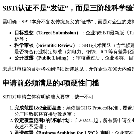
SBTi认证不是“发证”，而是三阶段科学验
需明确：SBTi本身不颁发传统意义的“证书”，而是对企业的减
目标提交（Target Submission）
：企业按SBTi最新版《Ta
析等；
科学审核（Scientific Review）
：SBTi技术团队（含气
是否符合行业特定标准（如电力、钢铁、ICT等有差异化
公开披露（Public Listing）
：审核通过后，企业名称、目标类
未通过审核的目标将收到详细反馈意见，允许企业在90天内修
申请前必须满足的4项硬性门槛
SBTi对申请主体有明确准入要求，缺一不可：
完成范围1&2全面盘查
：须依据GHG Protocol
分厂区数据将直接导致退审；
设定覆盖范围3的明确计划
：自2024年起，所有新申请
表述不予受理；
承诺签署《Business Ambition for 1.5°C》声明
：企业需在