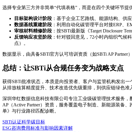
选择专业第三方并非简单“代填表格”，而是在四个关键环节提
目标架构设计阶段
：基于企业工艺路线、能源结构、供应链特征，预判适用的
数据基线重建阶段
：利用自动化碳管理平台对接ERP、EM
审核材料精修阶段
：按SBTi最新版《Target Disc
反馈响应攻坚阶段
：针对驳回意见，72小时内组织气候科
点）。
数据显示，由具备SBTi官方认可培训资质（如SBTi AP Par
总结：让SBTi从合规任务变为战略支点
获得SBTi批准状态，本质是向投资者、客户与监管机构发出
从排放核算精度提升、技术改造优先级重排，到供应链绿色准
深圳华红数据信息科技有限公司专注工业级碳管理技术服务，配备ISO/
AP（Active Partner）资质，服务覆盖电子制造、新能
单》与行业路径匹配诊断。
SBTi认证
科学碳目标
ESG咨询费用标准与影响因素详解