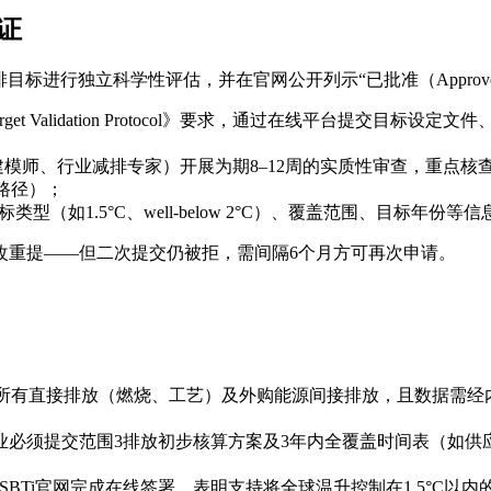
证
排目标进行独立科学性评估，并在官网公开列示“已批准（Appro
rget Validation Protocol》要求，通过在线平台提交
候建模师、行业减排专家）开展为期8–12周的实质性审查，重点
路径）；
型（如1.5°C、well-below 2°C）、覆盖范围、目标年份
改重提——但二次提交仍被拒，需间隔6个月方可再次申请。
标准，覆盖所有直接排放（燃烧、工艺）及外购能源间接排放，且数据
企业必须提交范围3排放初步核算方案及3年内全覆盖时间表（如
SBTi官网完成在线签署，表明支持将全球温升控制在1.5°C以内