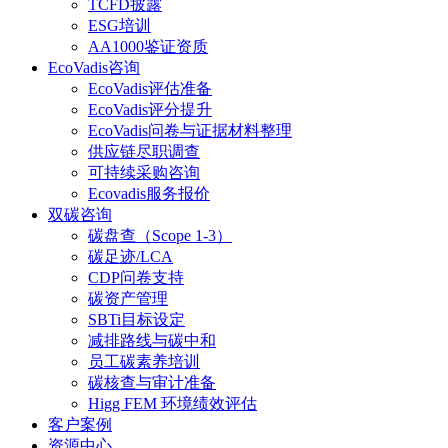
TCFD披露
ESG培训
AA1000鉴证资质
EcoVadis咨询
EcoVadis评估准备
EcoVadis评分提升
EcoVadis问卷与证据材料整理
供应链尽职调查
可持续采购咨询
Ecovadis服务报价
双碳咨询
碳盘查（Scope 1-3）
碳足迹/LCA
CDP问卷支持
碳资产管理
SBTi目标设定
减排路线与碳中和
员工碳素养培训
碳核查与审计准备
Higg FEM 环境绩效评估
客户案例
资源中心