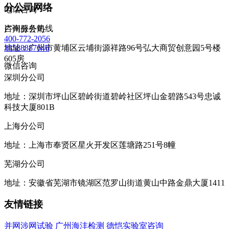
分公司网络
电话咨询
咨询服务热线
广州分公司
400-772-2056
地址：广州市黄埔区云埔街源祥路96号弘大商贸创意园5号楼
18588887646
605房
微信咨询
深圳分公司
地址：深圳市坪山区碧岭街道碧岭社区坪山金碧路543号忠诚
科技大厦801B
上海分公司
地址：上海市奉贤区星火开发区莲塘路251号8幢
芜湖分公司
地址：安徽省芜湖市镜湖区范罗山街道黄山中路金鼎大厦1411
友情链接
并网涉网试验
广州海沣检测
德恺实验室咨询