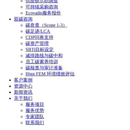
供应链尽职调查
可持续采购咨询
Ecovadis服务报价
双碳咨询
碳盘查（Scope 1-3）
碳足迹/LCA
CDP问卷支持
碳资产管理
SBTi目标设定
减排路线与碳中和
员工碳素养培训
碳核查与审计准备
Higg FEM 环境绩效评估
客户案例
资源中心
新闻资讯
关于我们
服务项目
服务优势
专家团队
联系我们