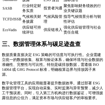
行业特定财
聚焦影响财务绩效的行
投资者沟通
SASB
务实质
业关键议题
气候相关财
气候风险管
指导气候情景分析与韧
TCFD/ISSB
务披露
理
性评估
供应链可持
强化供应链管理与社会
供应链准入
EcoVadis
续评估
责任合规
三、数据管理体系与碳足迹盘查
数据质量直接决定 ESG 策略的可信度与可执行性。企业需建
立统一的数据收集、核算与验证体系，确保环境与社会数据的
准确性、完整性与可比性。特别是碳排放数据，需遵循 ISO
14064 或 GHG Protocol 标准，明确核算边界与排放因子来
源。
数字化管理工具的应用能显著提升数据效率。通过部署 ESG
数据管理平台，实现自动采集、实时监测与异常预警，减少人
工干预误差。同时，引入第三方机构进行数据鉴证，可增强披
露信息的公信力，满足资本市场与供应链客户的审核要求。