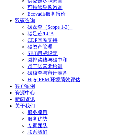
供应链尽职调查
可持续采购咨询
Ecovadis服务报价
双碳咨询
碳盘查（Scope 1-3）
碳足迹/LCA
CDP问卷支持
碳资产管理
SBTi目标设定
减排路线与碳中和
员工碳素养培训
碳核查与审计准备
Higg FEM 环境绩效评估
客户案例
资源中心
新闻资讯
关于我们
服务项目
服务优势
专家团队
联系我们