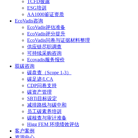
TCFD披露
ESG培训
AA1000鉴证资质
EcoVadis咨询
EcoVadis评估准备
EcoVadis评分提升
EcoVadis问卷与证据材料整理
供应链尽职调查
可持续采购咨询
Ecovadis服务报价
双碳咨询
碳盘查（Scope 1-3）
碳足迹/LCA
CDP问卷支持
碳资产管理
SBTi目标设定
减排路线与碳中和
员工碳素养培训
碳核查与审计准备
Higg FEM 环境绩效评估
客户案例
资源中心