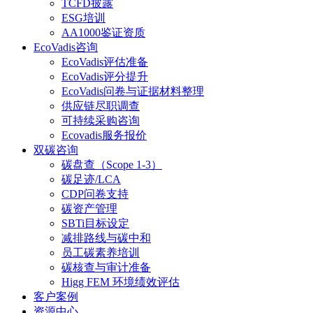
TCFD披露
ESG培训
AA1000鉴证资质
EcoVadis咨询
EcoVadis评估准备
EcoVadis评分提升
EcoVadis问卷与证据材料整理
供应链尽职调查
可持续采购咨询
Ecovadis服务报价
双碳咨询
碳盘查（Scope 1-3）
碳足迹/LCA
CDP问卷支持
碳资产管理
SBTi目标设定
减排路线与碳中和
员工碳素养培训
碳核查与审计准备
Higg FEM 环境绩效评估
客户案例
资源中心