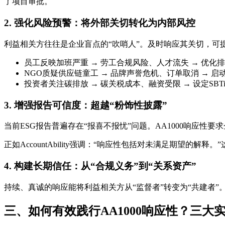
了项目审批。
2. 强化风险预警：将外部关切转化为内部风控
利益相关方往往是企业盲点的“吹哨人”。及时响应其关切，可
员工反映加班严重 → 劳工合规风险、人才流失 → 优化
NGO质疑供应链童工 → 品牌声誉危机、订单取消 → 
投资者关注碳排放 → 碳关税成本、融资受限 → 设定SB
3. 增强报告可信度：超越“粉饰性披露”
当前ESG报告普遍存在“报喜不报忧”问题。AA1000响应性要
正如AccountAbility强调：“响应性包括对未满足期望
4. 构建长期信任：从“合规义务”到“关系资产”
持续、真诚的响应能将利益相关方从“监督者”转变为“共建者
三、如何有效践行AA1000响应性？三大