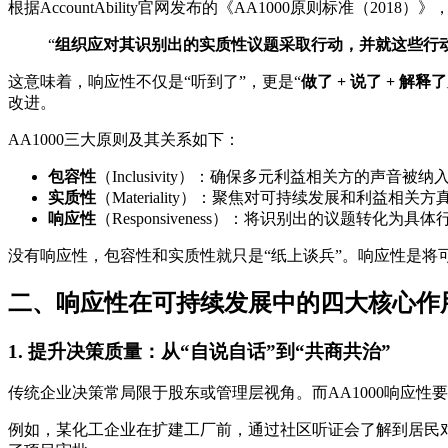
根据AccountAbility官网发布的《AA1000原则标准（2018）》
“
组织应对其识别出的实质性议题采取行动，并就这些行
这意味着，响应性不仅是“听到了”，更是“
做了 + 说了 + 解
改进。
AA1000三大原则及其关系如下：
包容性
（Inclusivity）：确保多元利益相关方的声音被
实质性
（Materiality）：聚焦对可持续发展和利益相关
响应性
（Responsiveness）：将识别出的议题转化
没有响应性，包容性和实质性就只是“纸上谈兵”。响应性是将
二、响应性在可持续发展中的四大核心作
1. 提升决策质量：从“自说自话”到“共商共治”
传统企业决策常局限于股东或管理层视角。而AA1000响应
例如，某化工企业在扩建工厂前，通过社区听证会了解到居民